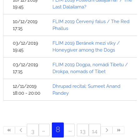
10/12/2019
FLIM 2019 Poslední dalajlama? / The
19:45
Last Dalailama?
10/12/2019
FLIM 2019 Červený falus / The Red
17:15
Phallus
03/12/2019
FLIM 2019 Beránek mezi vlky /
19:45
Honeygiver among the Dogs
03/12/2019
FLIM 2019 Dogpa, nomádi Tibetu /
17:15
Drokpa, nomads of Tibet
12/11/2019
Dhrupad recital: Sumeet Anand
18:00 - 20:00
Pandey
8
3
13
14