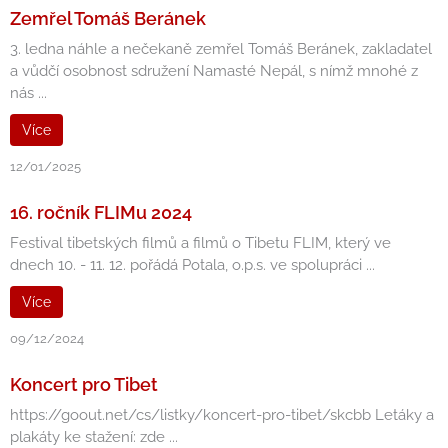
Zemřel Tomáš Beránek
3. ledna náhle a nečekaně zemřel Tomáš Beránek, zakladatel
a vůdčí osobnost sdružení Namasté Nepál, s nímž mnohé z
nás ...
Více
12/01/2025
16. ročník FLIMu 2024
Festival tibetských filmů a filmů o Tibetu FLIM, který ve
dnech 10. - 11. 12. pořádá Potala, o.p.s. ve spolupráci ...
Více
09/12/2024
Koncert pro Tibet
https://goout.net/cs/listky/koncert-pro-tibet/skcbb Letáky a
plakáty ke stažení: zde ...