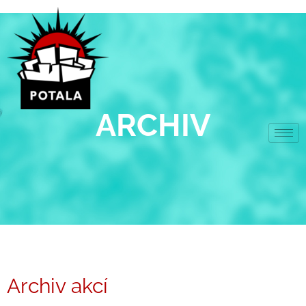
Přeskočit
na
obsah
ARCHIV
Archiv akcí