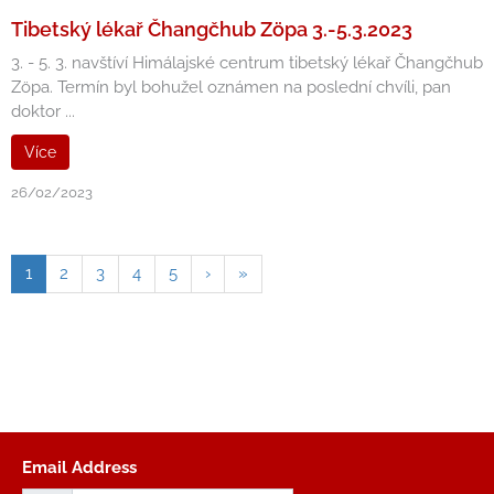
Tibetský lékař Čhangčhub Zöpa 3.-5.3.2023
3. - 5. 3. navštíví Himálajské centrum tibetský lékař Čhangčhub
Zöpa. Termín byl bohužel oznámen na poslední chvíli, pan
doktor ...
Více
26/02/2023
1
2
3
4
5
›
»
Email Address