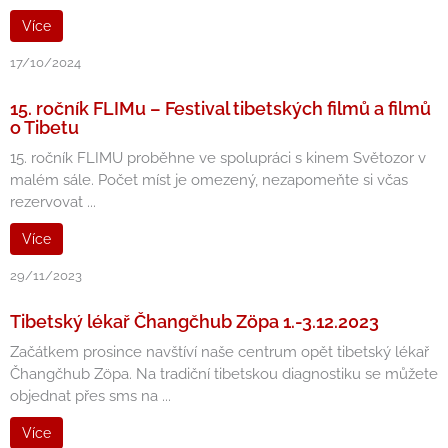
Více
17/10/2024
15. ročník FLIMu – Festival tibetských filmů a filmů
o Tibetu
15. ročník FLIMU proběhne ve spolupráci s kinem Světozor v
malém sále. Počet míst je omezený, nezapomeňte si včas
rezervovat ...
Více
29/11/2023
Tibetský lékař Čhangčhub Zöpa 1.-3.12.2023
Začátkem prosince navštíví naše centrum opět tibetský lékař
Čhangčhub Zöpa. Na tradiční tibetskou diagnostiku se můžete
objednat přes sms na ...
Více