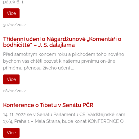
pátek 6. 1 ...
Více
30/12/2022
Třídenní učení o Nágárdžunově „Komentáři o
bódhičittě“ – J. S. dalajlama
Před samotným koncem roku a příchodem toho nového
bychom vás chtěli pozvat k našemu prvnímu on-line
přímému přenosu živého učení ...
Více
28/12/2022
Konference o Tibetu v Senátu PČR
14. 11. 2022 se v Senátu Parlamentu ČR, Valdštejnské nám.
17/4, Praha 1 – Malá Strana, bude konat KONFERENCE O ...
Více