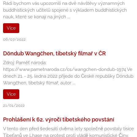
Rádi bychom vás upozornili na dvě návštěvy významných
buddhistických učitelů spojené s výkladem buddhistických
nauk, které se konají na jiných ...
Více
06/07/2022
Döndub Wangčhen, tibetský filmař v ČR
Zdroj: Paměť národa:
https://www.pametnaroda.cz/cs/wangchen-dondub-1974 Ve
dnech 21. - 25. ledna 2022 přijede do České republiky Döndub
Wangčhen, tibetský filmař, autor ...
Více
21/01/2022
Prohlášení k 62. výročí tibetského povstání
V tento den před šedesáti dvěma lety společně povstaly tisíce
Tibeťanů ve Lhase na protest proti vládě komunistické Číny.