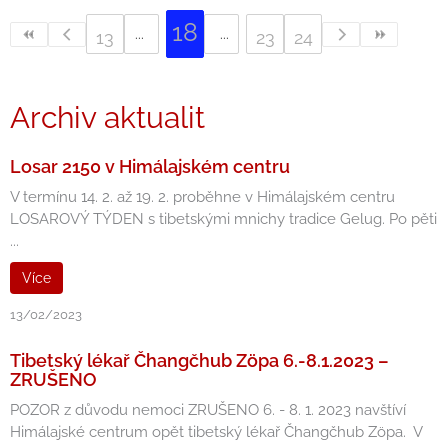
18
13
23
24
Archiv aktualit
Losar 2150 v Himálajském centru
V termínu 14. 2. až 19. 2. proběhne v Himálajském centru
LOSAROVÝ TÝDEN s tibetskými mnichy tradice Gelug. Po pěti
...
Více
13/02/2023
Tibetský lékař Čhangčhub Zöpa 6.-8.1.2023 –
ZRUŠENO
POZOR z důvodu nemoci ZRUŠENO 6. - 8. 1. 2023 navštíví
Himálajské centrum opět tibetský lékař Čhangčhub Zöpa. V