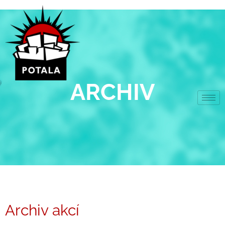
Přeskočit
na
obsah
ARCHIV
Archiv akcí