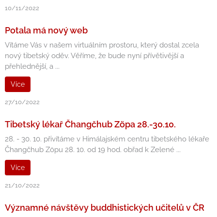
10/11/2022
Potala má nový web
Vítáme Vás v našem virtuálním prostoru, který dostal zcela
nový tibetský oděv. Věříme, že bude nyní přívětivější a
přehlednější, a ...
Více
27/10/2022
Tibetský lékař Čhangčhub Zöpa 28.-30.10.
28. - 30. 10. přivítáme v Himálajském centru tibetského lékaře
Čhangčhub Zöpu 28. 10. od 19 hod. obřad k Zelené ...
Více
21/10/2022
Významné návštěvy buddhistických učitelů v ČR