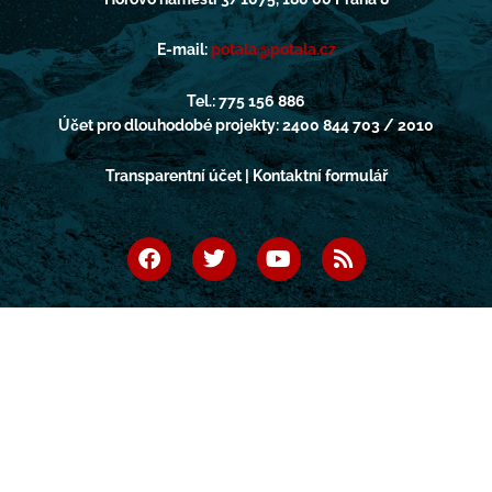
E-mail:
potala@potala.cz
Tel.: 775 156 886
Účet pro dlouhodobé projekty: 2400 844 703 / 2010
Transparentní účet | Kontaktní formulář
F
T
Y
R
a
w
o
s
c
i
u
s
e
t
t
b
t
u
o
e
b
o
r
e
k