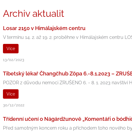
Archiv aktualit
Losar 2150 v Himálajském centru
V termínu 14. 2. až 19. 2. proběhne v Himálajském centru L
Více
13/02/2023
Tibetský lékař Čhangčhub Zöpa 6.-8.1.2023 – ZRU
POZOR z důvodu nemoci ZRUŠENO 6. - 8. 1. 2023 navštíví Hi
Více
30/12/2022
Třídenní učení o Nágárdžunově „Komentáři o bódhičit
Před samotným koncem roku a příchodem toho nového bych