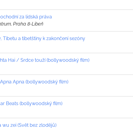
pochodní za lidská práva
ntrum, Praha 8-Libeň
y, Tibetu a tibetštiny k zakončení sezóny
ta Hai / Srdce touží (bollywoodský film)
Apna Apna (bollywoodský film)
r Beats (bollywoodský film)
 wu zei (Svět bez zlodějů)