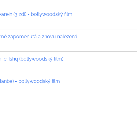
ein (3 zdi) - bollywoodský film
země zapomenutá a znovu nalezená
e-Ishq (bollywoodský film)
Hanba) - bollywoodský film