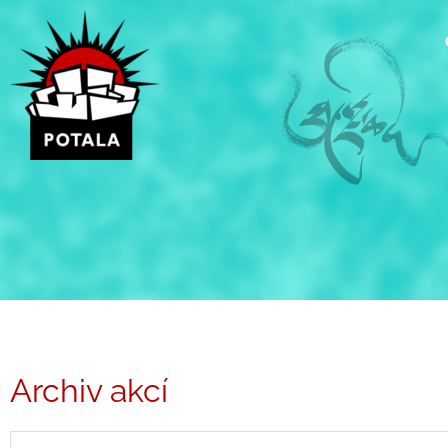
Přeskočit
na
obsah
Archiv akcí