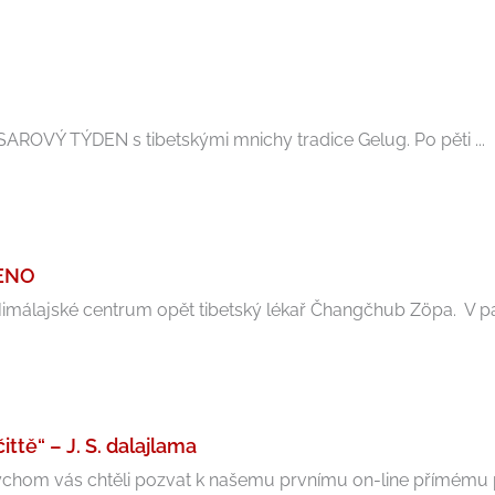
OSAROVÝ TÝDEN s tibetskými mnichy tradice Gelug. Po pěti ...
ŠENO
málajské centrum opět tibetský lékař Čhangčhub Zöpa. V pátek
tě“ – J. S. dalajlama
om vás chtěli pozvat k našemu prvnímu on-line přímému př