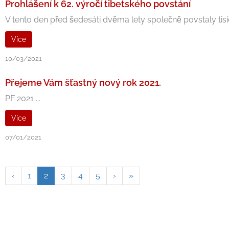
Prohlášení k 62. výročí tibetského povstání
V tento den před šedesáti dvěma lety společně povstaly tisíc
Více
10/03/2021
Přejeme Vám šťastný nový rok 2021.
PF 2021 ...
Více
07/01/2021
‹
1
2
3
4
5
›
»