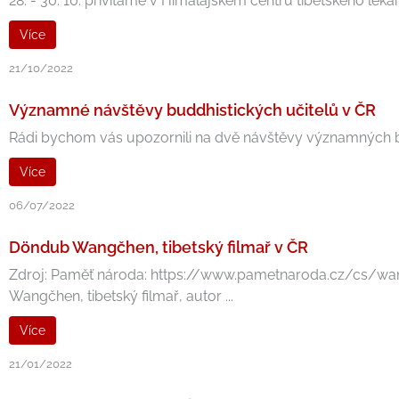
28. - 30. 10. přivítáme v Himálajském centru tibetského léka
Více
21/10/2022
Významné návštěvy buddhistických učitelů v ČR
Rádi bychom vás upozornili na dvě návštěvy významných budd
Více
06/07/2022
Döndub Wangčhen, tibetský filmař v ČR
Zdroj: Paměť národa: https://www.pametnaroda.cz/cs/wang
Wangčhen, tibetský filmař, autor ...
Více
21/01/2022