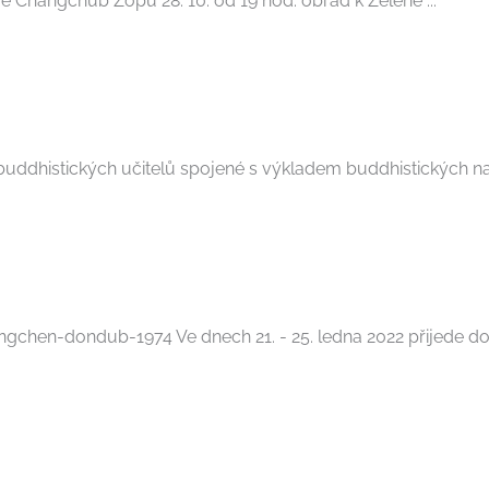
ře Čhangčhub Zöpu 28. 10. od 19 hod. obřad k Zelené ...
histických učitelů spojené s výkladem buddhistických nauk, 
chen-dondub-1974 Ve dnech 21. - 25. ledna 2022 přijede d