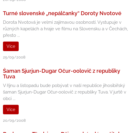
Turné slovenské „nepálčanky“ Doroty Nvotové
Dorota Nvotová je velmi zajímavou osobností. Vystupuje v
různých kapelách a hraje ve filmu na Slovensku a v Čechách,
přesto ...
Více
25/09/2008
Šaman Sjurjun-Dugar Očur-oolovič z republiky
Tuva
V říjnu a listopadu bude pobývat v naší republice jihosibiřský
šaman Sjurjun-Dugar Očur-oolovič z republiky Tuva. V jurtě v
obci ...
Více
20/09/2008