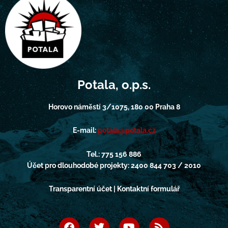
Potala, o.p.s.
Horovo náměstí 3/1075, 180 00 Praha 8
E-mail:
potala@potala.cz
Tel.: 775 156 886
Účet pro dlouhodobé projekty: 2400 844 703 / 2010
Transparentní účet | Kontaktní formulář
F
T
Y
R