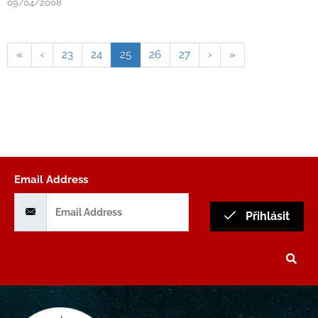
09/04/2008
«
‹
23
24
25
26
27
›
»
Email Address
Přihlásit