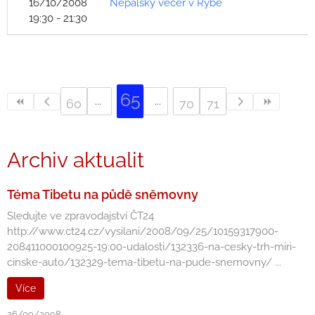
16/10/2008
Nepálský večer v Rybě
19:30 - 21:30
65
60
70
71
Archiv aktualit
Téma Tibetu na půdě sněmovny
Sledujte ve zpravodajství ČT24
http://www.ct24.cz/vysilani/2008/09/25/10159317900-
208411000100925-19:00-udalosti/132336-na-cesky-trh-miri-
cinske-auto/132329-tema-tibetu-na-pude-snemovny/ ...
Více
26/09/2008