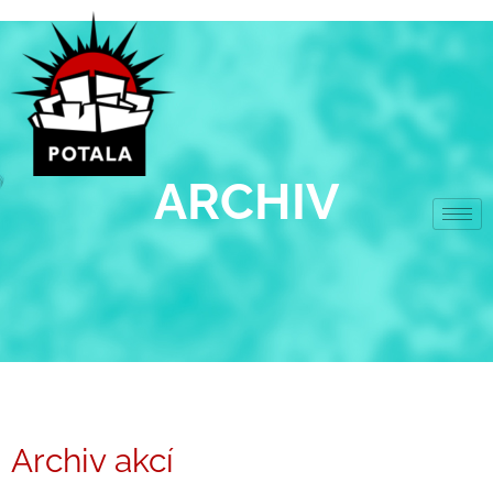
Přeskočit
na
obsah
ARCHIV
Archiv akcí