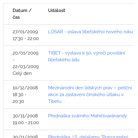
Datum /
Událost
čas
27/01/2009
LOSAR - oslava tibetského nového roku
17:30 - 22:00
20/01/2009
TIBET - výstava k 50. výročí povstání
-
tibetského lidu
22/03/2009
Celý den
10/12/2008
Mezinárodní den lidských práv – petiční
18:30 -
akce za zastavení čínského útlaku v
20:30
Tibetu
30/11/2008
Přednáška svámího Mahéšvaránandy
19:00 - 21:00
30/11/2008
Přednáška J.S. dalajlamy "Porozumění: