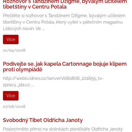
Rozhovor s Tändzinem Džigme, bývalým učitelem
tibetštiny v Centru Potala
Přečtěte si rozhovor s Tändzinem Džigme, bývalým učitelem
tibetštiny v Centru Potala, který vyšel v pátečním magazínu
Lidových novin. Ve ...
Více
01/09/2008
Podívejte se, jak kapela Cartonnage bojuje klipem
proti olympiádě
http://webtv.idnes.cz/server.V080806_221655_tv-
zpravy_jda.cz ...
Více
07/08/2008
Svobodný Tibet Oldřicha Janoty
Poslechněte přímo na stránkách písničkáře Oldřicha Janoty