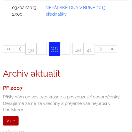
03/02/2013
NEPÁLSKÉ DNY V BRNĚ 2013 -
17:00
přednášky
35
30
40
41
Archiv aktualit
PF 2007
Přišly nám od vás tyto krásné a povzbuzující novoročenky.
Děkujeme za ně za všechny a přejeme vše nejlepší v
tibetském ...
Více
12/01/2007