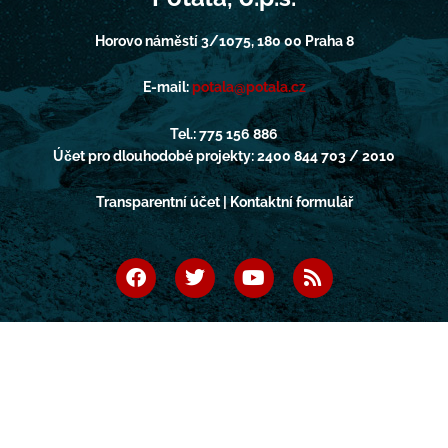
Horovo náměstí 3/1075, 180 00 Praha 8
E-mail:
potala@potala.cz
Tel.: 775 156 886
Účet pro dlouhodobé projekty: 2400 844 703 / 2010
Transparentní účet | Kontaktní formulář
F
T
Y
R
a
w
o
s
c
i
u
s
e
t
t
b
t
u
o
e
b
o
r
e
k