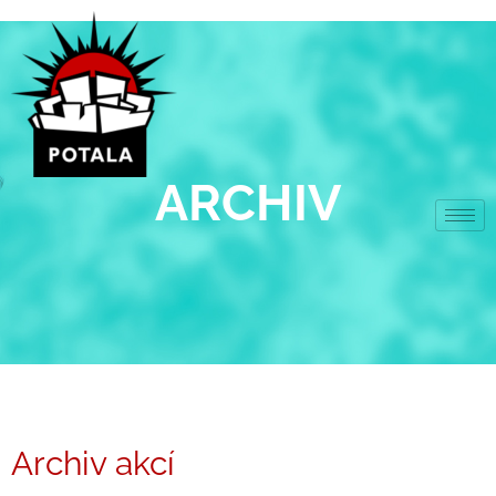
Přeskočit
na
obsah
ARCHIV
Archiv akcí