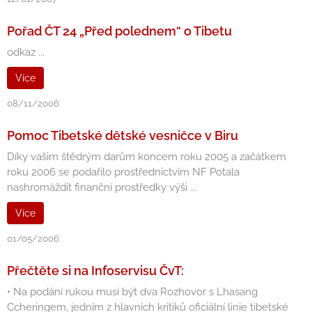
Pořad ČT 24 „Před polednem“ o Tibetu
odkaz ...
Více
08/11/2006
Pomoc Tibetské dětské vesničce v Biru
Díky vašim štědrým darům koncem roku 2005 a začátkem
roku 2006 se podařilo prostřednictvím NF Potala
nashromáždit finanční prostředky výši ...
Více
01/05/2006
Přečtěte si na Infoservisu ČvT:
• Na podání rukou musí být dva Rozhovor s Lhasang
Ccheringem, jedním z hlavních kritiků oficiální linie tibetské