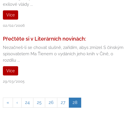
exilové vlády ...
Více
02/02/2006
Přečtěte si v Literárních novinách:
Nezačneš-li se chovat slušně, zařídím, abys zmizel S čínským
spisovatelem Ma Ťienem o vydáních jeho knih v Číně, o
rozdílu ...
Více
29/03/2005
«
‹
24
25
26
27
28