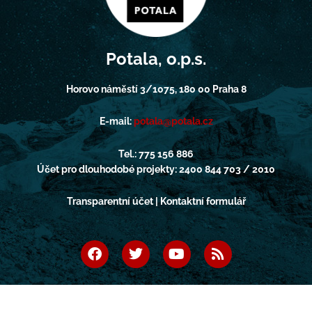
Potala, o.p.s.
Horovo náměstí 3/1075, 180 00 Praha 8
E-mail:
potala@potala.cz
Tel.: 775 156 886
Účet pro dlouhodobé projekty: 2400 844 703 / 2010
Transparentní účet | Kontaktní formulář
F
T
Y
R
a
w
o
s
c
i
u
s
e
t
t
b
t
u