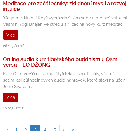
Meditace pro začátečníky: zklidnění mysli a rozvoj
intuice
"Co je meditace? Když vyprázdníš sám sebe a necháš vstoupit
Vesmír." Yogi Bhajan Ve středu 4.4. začíná nový kurz meditací ...
Více
28/03/2018
Online audio kurz tibetského buddhismu: Osm
veršů – LO DŽONG
Kurz Osm veršů obsahuje čtyři lekce s materiály, včetně
sedmi asi půlhodinových audio nahrávek, které staví na učení
Jeho Svatosti ...
Více
10/03/2018
‹
1
2
3
4
5
›
»