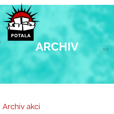
Přeskočit
na
obsah
ARCHIV
Archiv akcí