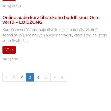
28/03/2018
Online audio kurz tibetského buddhismu: Osm
veršů – LO DŽONG
Kurz Osm veršů obsahuje čtyři lekce s materiály, včetně
sedmi asi půlhodinových audio nahrávek, které staví na učení
Jeho Svatosti ...
Více
10/03/2018
‹
1
2
3
4
5
›
»