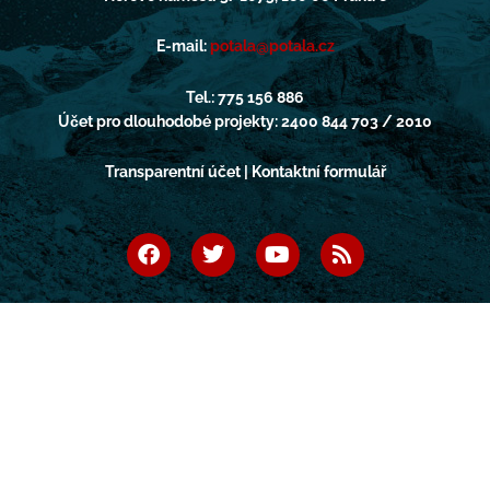
E-mail:
potala@potala.cz
Tel.: 775 156 886
Účet pro dlouhodobé projekty: 2400 844 703 / 2010
Transparentní účet | Kontaktní formulář
F
T
Y
R
a
w
o
s
c
i
u
s
e
t
t
b
t
u
o
e
b
o
r
e
k