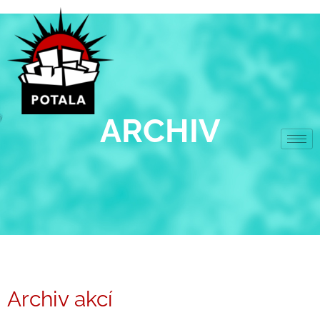
Přeskočit
na
obsah
ARCHIV
Archiv akcí