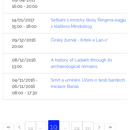
05/04/2017
16:00 - 20:00
14/01/2017
Setkání s mnichy školy Ňingma-kagjü
15:00 - 18:00
z kláštera Mindolling
09/12/2016
Český žurnál - Krtek a Lao-c'
20:00
08/12/2016
A history of Ladakh through its
13:00
archaeological remains
04/11/2016 -
Smrt a umírání. Učení o šesti bardech.
06/11/2016
Iniciace Barda
08:00 - 17:30
19
14
24
25