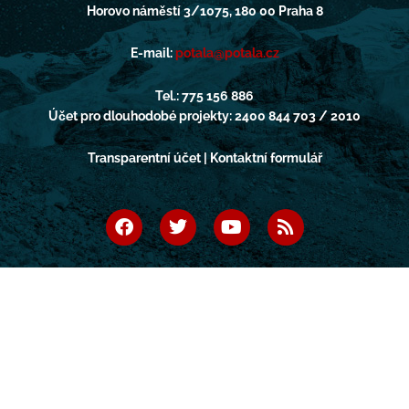
Horovo náměstí 3/1075, 180 00 Praha 8
E-mail:
potala@potala.cz
Tel.: 775 156 886
Účet pro dlouhodobé projekty: 2400 844 703 / 2010
Transparentní účet | Kontaktní formulář
F
T
Y
R
a
w
o
s
c
i
u
s
e
t
t
b
t
u
o
e
b
o
r
e
k