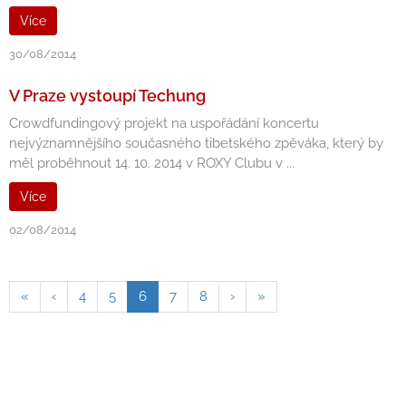
Více
30/08/2014
V Praze vystoupí Techung
Crowdfundingový projekt na uspořádání koncertu
nejvýznamnějšího současného tibetského zpěváka, který by
měl proběhnout 14. 10. 2014 v ROXY Clubu v ...
Více
02/08/2014
«
‹
4
5
6
7
8
›
»