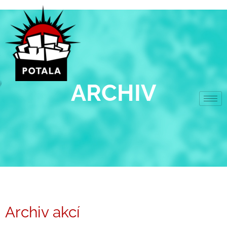
Přeskočit
na
obsah
ARCHIV
Archiv akcí