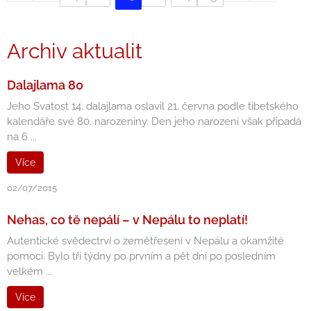
Archiv aktualit
Dalajlama 80
Jeho Svatost 14. dalajlama oslavil 21. června podle tibetského
kalendáře své 80. narozeniny. Den jeho narození však připadá
na 6 ...
Více
02/07/2015
Nehas, co tě nepálí – v Nepálu to neplatí!
Autentické svědectrví o zemětřesení v Nepálu a okamžité
pomoci. Bylo tři týdny po prvním a pět dní po posledním
velkém ...
Více