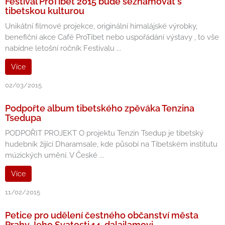
Festival ProTibet 2015 bude seznamovat s
tibetskou kulturou
Unikátní filmové projekce, originální himalájské výrobky,
benefiční akce Café ProTibet nebo uspořádání výstavy , to vše
nabídne letošní ročník Festivalu ...
Více
02/03/2015
Podpořte album tibetského zpěváka Tenzina
Tsedupa
PODPOŘIT PROJEKT O projektu Tenzin Tsedup je tibetský
hudebník žijící Dharamsale, kde působí na Tibetském institutu
múzických umění. V České ...
Více
11/02/2015
Petice pro udělení čestného občanství města
Prahy Jeho Svatosti 14. dalajlamovi