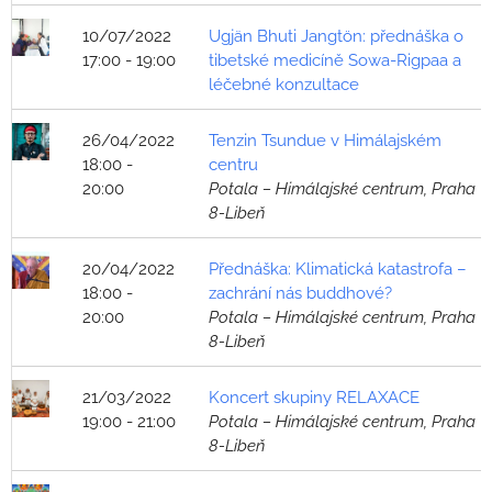
10/07/2022
Ugjän Bhuti Jangtön: přednáška o
17:00 - 19:00
tibetské medicíně Sowa-Rigpaa a
léčebné konzultace
26/04/2022
Tenzin Tsundue v Himálajském
18:00 -
centru
20:00
Potala – Himálajské centrum, Praha
8-Libeň
20/04/2022
Přednáška: Klimatická katastrofa –
18:00 -
zachrání nás buddhové?
20:00
Potala – Himálajské centrum, Praha
8-Libeň
21/03/2022
Koncert skupiny RELAXACE
19:00 - 21:00
Potala – Himálajské centrum, Praha
8-Libeň