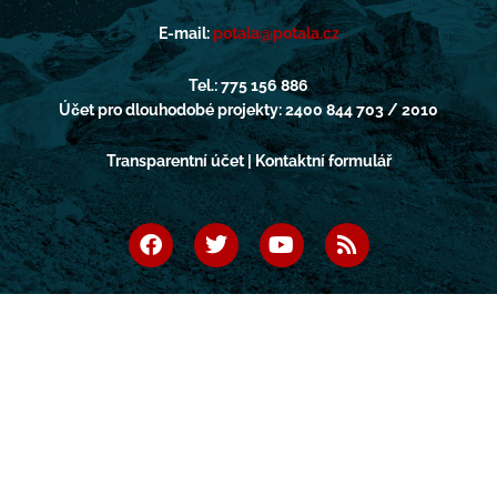
E-mail:
potala@potala.cz
Tel.: 775 156 886
Účet pro dlouhodobé projekty: 2400 844 703 / 2010
Transparentní účet | Kontaktní formulář
F
T
Y
R
a
w
o
s
c
i
u
s
e
t
t
b
t
u
o
e
b
o
r
e
k