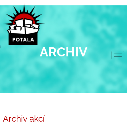
Přeskočit
na
obsah
ARCHIV
Archiv akcí