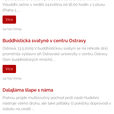
Visuddhi začne v neděli 24.května od 16.00 hodin v Lotusu
(Praha 1, ...
Více
14/05/2009
Buddhistická svatyně v centru Ostravy
Ostrava, 13.5.2009 V buddhistickou svatyni se na několik dnů
proměnila výstavní síň Ostravské univerzity v centru Ostravy.
Osm buddhistických mnichů ...
Více
14/05/2009
Dalajláma šlape s náma
Prahou projde multizvučný pochod proti násilí Hudební
nástroje všeho druhu, ale také píšťalky či pokličky doprovodí v
sobotu na cestě ...