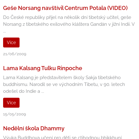
Geše Norsang navštívil Centrum Potala (VIDEO)
Do České republiky přijel na několik dní tibetský učitel, geše
Norsang z tibetského exilového kláštera Gandän v jižní Indii. V
...
Více
21/06/2009
Lama Kalsang Tulku Rinpoche
Lama Kalsang je představitelem školy Sakja tibetského
buddhismu. Narodil se ve východním Tibetu, v 90. letech
odešel do Indie a ...
Více
15/05/2009
Nedělní škola Dhammy
Výuka Buddhova učení pro děti se ctihodnou bhikkhuní