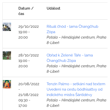
Datum /
Událost
čas
29/10/2022
Rituál čhöd - lama Čhangčhub
19:00 -
Zöpa
20:00
Potala – Himálajské centrum, Praha
8-Libeň
28/10/2022
Obřad k Zelené Táře - lama
19:00 -
Čhangčhub Zöpa
20:00
Potala – Himálajské centrum, Praha
8-Libeň
20/08/2022
Tenzin Palmo - setkání nad textem
-
Uvedení na cestu bódhisattvy od
21/08/2022
indického mistra Šántidévy
09:30 -
Potala – Himálajské centrum, Praha
17:00
8-Libeň