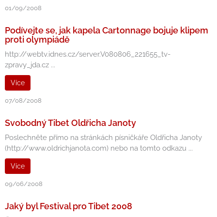
01/09/2008
Podívejte se, jak kapela Cartonnage bojuje klipem
proti olympiádě
http://webtv.idnes.cz/server.V080806_221655_tv-
zpravy_jda.cz ...
Více
07/08/2008
Svobodný Tibet Oldřicha Janoty
Poslechněte přímo na stránkách písničkáře Oldřicha Janoty
(http://www.oldrichjanota.com) nebo na tomto odkazu ...
Více
09/06/2008
Jaký byl Festival pro Tibet 2008