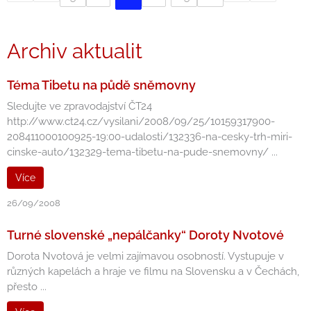
Archiv aktualit
Téma Tibetu na půdě sněmovny
Sledujte ve zpravodajství ČT24
http://www.ct24.cz/vysilani/2008/09/25/10159317900-
208411000100925-19:00-udalosti/132336-na-cesky-trh-miri-
cinske-auto/132329-tema-tibetu-na-pude-snemovny/ ...
Více
26/09/2008
Turné slovenské „nepálčanky“ Doroty Nvotové
Dorota Nvotová je velmi zajímavou osobností. Vystupuje v
různých kapelách a hraje ve filmu na Slovensku a v Čechách,
přesto ...