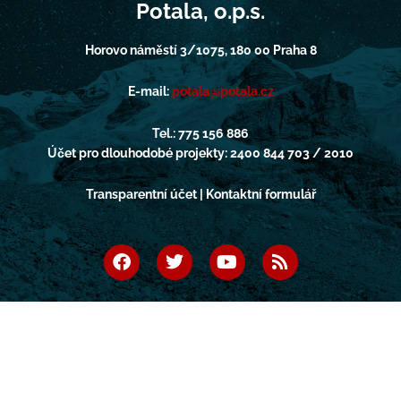
Potala, o.p.s.
Horovo náměstí 3/1075, 180 00 Praha 8
E-mail:
potala@potala.cz
Tel.: 775 156 886
Účet pro dlouhodobé projekty: 2400 844 703 / 2010
Transparentní účet | Kontaktní formulář
F
T
Y
R
a
w
o
s
c
i
u
s
e
t
t
b
t
u
o
e
b
o
r
e
k