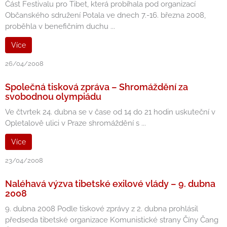
Část Festivalu pro Tibet, která probíhala pod organizací
Občanského sdružení Potala ve dnech 7.-16. března 2008,
proběhla v benefičním duchu ...
Více
26/04/2008
Společná tisková zpráva – Shromáždění za
svobodnou olympiádu
Ve čtvrtek 24. dubna se v čase od 14 do 21 hodin uskuteční v
Opletalově ulici v Praze shromáždění s ...
Více
23/04/2008
Naléhavá výzva tibetské exilové vlády – 9. dubna
2008
9. dubna 2008 Podle tiskové zprávy z 2. dubna prohlásil
předseda tibetské organizace Komunistické strany Číny Čang