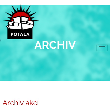
Přeskočit
na
obsah
ARCHIV
Archiv akcí