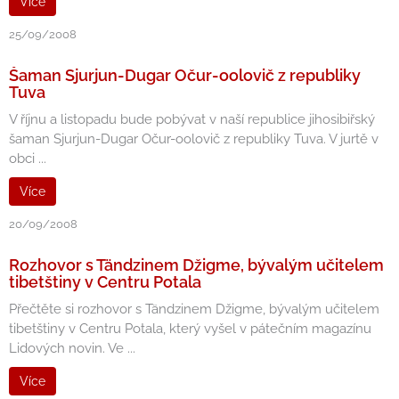
Více
25/09/2008
Šaman Sjurjun-Dugar Očur-oolovič z republiky
Tuva
V říjnu a listopadu bude pobývat v naší republice jihosibiřský
šaman Sjurjun-Dugar Očur-oolovič z republiky Tuva. V jurtě v
obci ...
Více
20/09/2008
Rozhovor s Tändzinem Džigme, bývalým učitelem
tibetštiny v Centru Potala
Přečtěte si rozhovor s Tändzinem Džigme, bývalým učitelem
tibetštiny v Centru Potala, který vyšel v pátečním magazínu
Lidových novin. Ve ...
Více