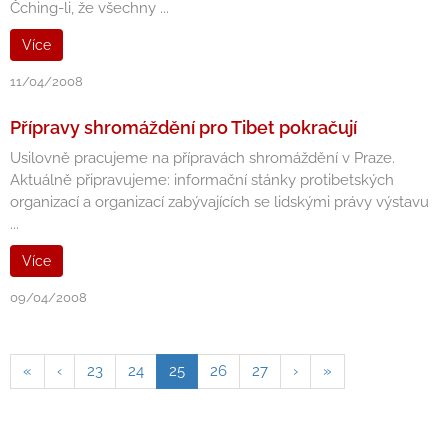
Čching-li, že všechny ...
Více
11/04/2008
Přípravy shromáždění pro Tibet pokračují
Usilovně pracujeme na přípravách shromáždění v Praze.
Aktuálně připravujeme: informační stánky protibetských
organizací a organizací zabývajících se lidskými právy výstavu
...
Více
09/04/2008
«
‹
23
24
25
26
27
›
»