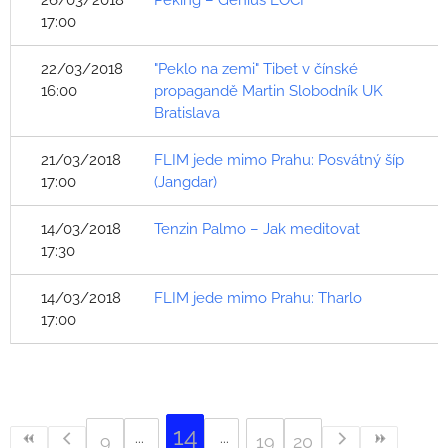
26/03/2018
Peking – Genius LOCI
17:00
22/03/2018
"Peklo na zemi" Tibet v čínské
16:00
propagandě Martin Slobodník UK
Bratislava
21/03/2018
FLIM jede mimo Prahu: Posvátný šíp
17:00
(Jangdar)
14/03/2018
Tenzin Palmo – Jak meditovat
17:30
14/03/2018
FLIM jede mimo Prahu: Tharlo
17:00
14
9
19
20