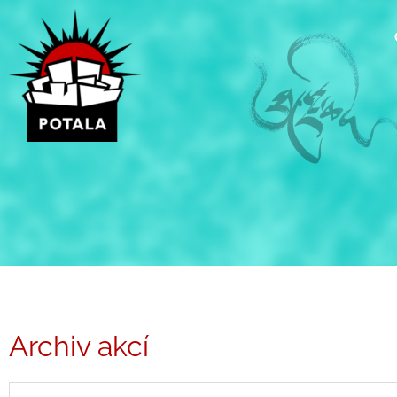
Přeskočit
na
obsah
Archiv akcí