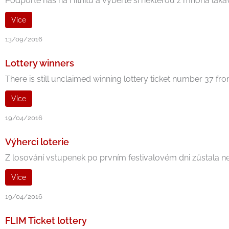
Podpořte nás na Hithitu a vyberte si některou z mnoha láka
Více
13/09/2016
Lottery winners
There is still unclaimed winning lottery ticket number 37 from 
Více
19/04/2016
Výherci loterie
Z losování vstupenek po prvním festivalovém dni zůstala n
Více
19/04/2016
FLIM Ticket lottery