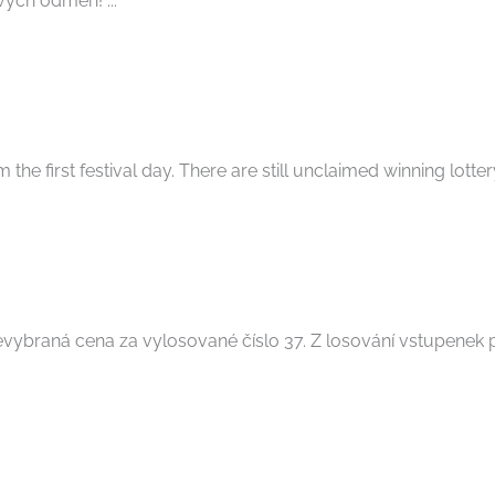
vých odměn! ...
the first festival day. There are still unclaimed winning lottery 
evybraná cena za vylosované číslo 37. Z losování vstupenek p