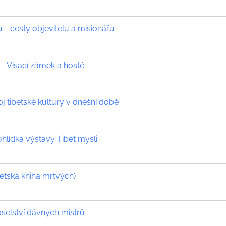
 - cesty objevitelů a misionářů
 - Visací zámek a hosté
oj tibetské kultury v dnešní době
lídka výstavy Tibet mysli
etská kniha mrtvých)
selství dávných mistrů