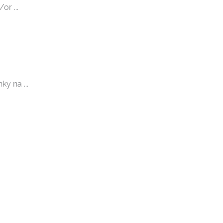
or ...
y na ...