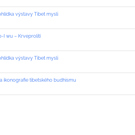
lídka výstavy Tibet mysli
o-I wu – Krveprolití
lídka výstavy Tibet mysli
 a ikonografie tibetského budhismu