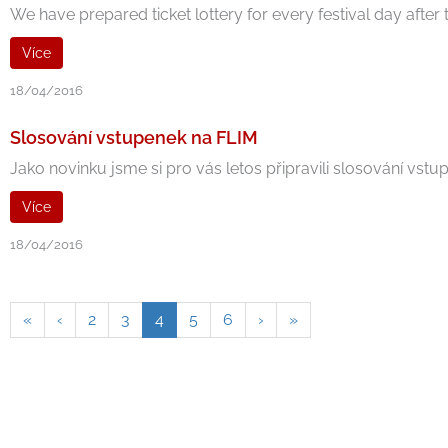
We have prepared ticket lottery for every festival day after t
Více
18/04/2016
Slosování vstupenek na FLIM
Jako novinku jsme si pro vás letos připravili slosování vstu
Více
18/04/2016
«
‹
2
3
4
5
6
›
»