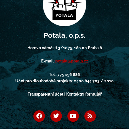
Potala, o.p.s.
Horovo náměstí 3/1075, 180 00 Praha 8
E-mail:
potala@potala.cz
Tel.: 775 156 886
Účet pro dlouhodobé projekty: 2400 844 703 / 2010
Transparentní účet | Kontaktní formulář
F
T
Y
R
a
w
o
s
c
i
u
s