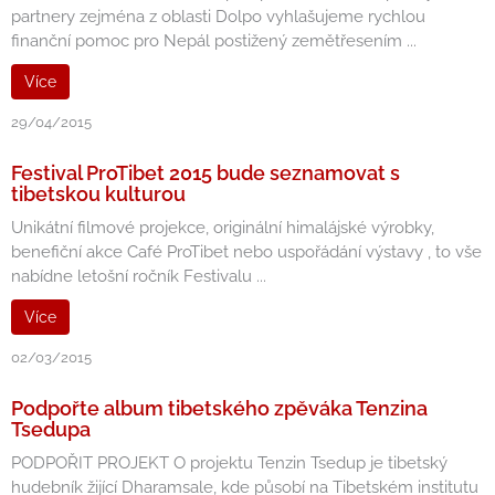
partnery zejména z oblasti Dolpo vyhlašujeme rychlou
finanční pomoc pro Nepál postižený zemětřesením ...
Více
29/04/2015
Festival ProTibet 2015 bude seznamovat s
tibetskou kulturou
Unikátní filmové projekce, originální himalájské výrobky,
benefiční akce Café ProTibet nebo uspořádání výstavy , to vše
nabídne letošní ročník Festivalu ...
Více
02/03/2015
Podpořte album tibetského zpěváka Tenzina
Tsedupa
PODPOŘIT PROJEKT O projektu Tenzin Tsedup je tibetský
hudebník žijící Dharamsale, kde působí na Tibetském institutu