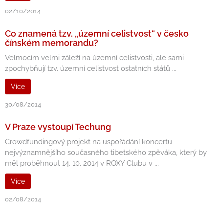
02/10/2014
Co znamená tzv. „územní celistvost“ v česko
čínském memorandu?
Velmocím velmi záleží na územní celistvosti, ale sami
zpochybňují tzv. územní celistvost ostatních států ...
Více
30/08/2014
V Praze vystoupí Techung
Crowdfundingový projekt na uspořádání koncertu
nejvýznamnějšího současného tibetského zpěváka, který by
měl proběhnout 14. 10. 2014 v ROXY Clubu v ...
Více
02/08/2014