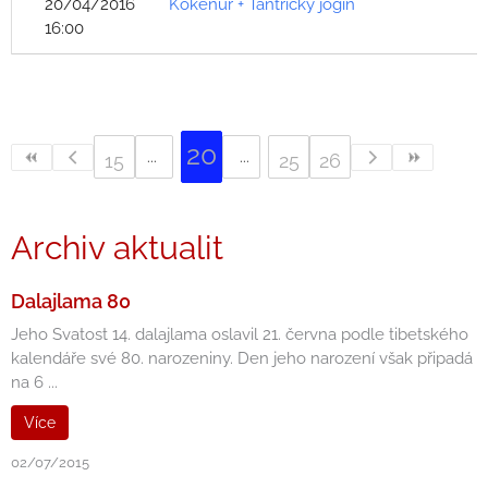
20/04/2016
Kökenúr + Tantrický jogín
16:00
20
15
25
26
Archiv aktualit
Dalajlama 80
Jeho Svatost 14. dalajlama oslavil 21. června podle tibetského
kalendáře své 80. narozeniny. Den jeho narození však připadá
na 6 ...
Více
02/07/2015