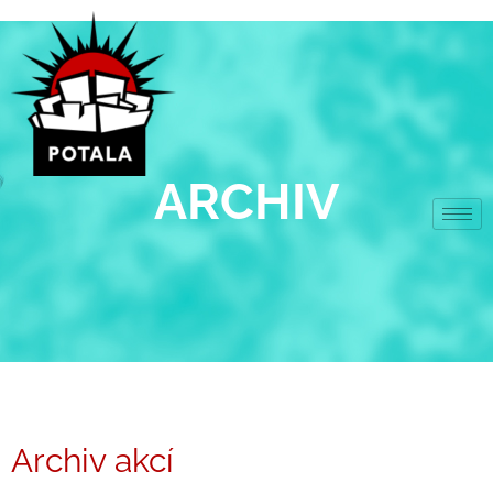
Přeskočit
na
obsah
ARCHIV
Archiv akcí