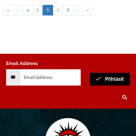
«
‹
4
5
6
7
8
›
»
Email Address
Přihlásit