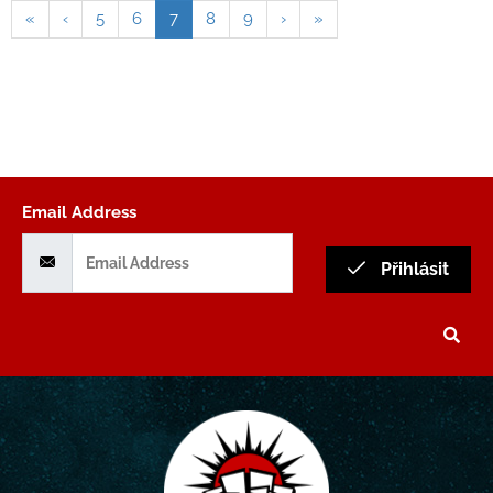
«
‹
5
6
7
8
9
›
»
Email Address
Přihlásit