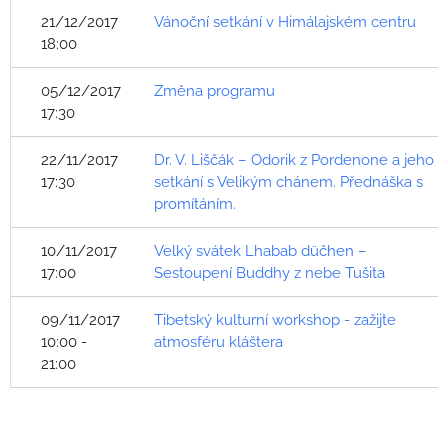
21/12/2017
Vánoční setkání v Himálajském centru
18:00
05/12/2017
Změna programu
17:30
22/11/2017
Dr. V. Liščák – Odorik z Pordenone a jeho
17:30
setkání s Velikým chánem. Přednáška s
promítáním.
10/11/2017
Velký svátek Lhabab düčhen –
17:00
Sestoupení Buddhy z nebe Tušita
09/11/2017
Tibetský kulturní workshop - zažijte
10:00 -
atmosféru kláštera
21:00