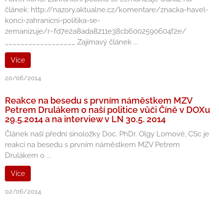
článek: http://nazory.aktualne.cz/komentare/znacka-havel-
konci-zahranicni-politika-se-
zemanizuje/r~fd7e2a8ada8211e38cb6002590604f2e/
__________________ Zajímavý článek ...
Více
20/06/2014
Reakce na besedu s prvním náměstkem MZV
Petrem Drulákem o naší politice vůči Číně v DOXu
29.5.2014 a na interview v LN 30.5. 2014
Článek naší přední sinoložky Doc. PhDr. Olgy Lomové, CSc je
reakcí na besedu s prvním náměstkem MZV Petrem
Drulákem o ...
Více
02/06/2014