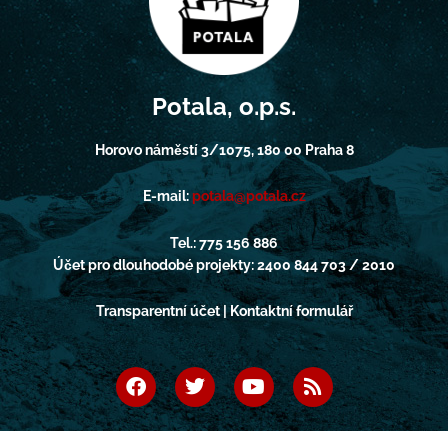
Potala, o.p.s.
Horovo náměstí 3/1075, 180 00 Praha 8
E-mail:
potala@potala.cz
Tel.: 775 156 886
Účet pro dlouhodobé projekty: 2400 844 703 / 2010
Transparentní účet | Kontaktní formulář
F
T
Y
R
a
w
o
s
c
i
u
s
e
t
t