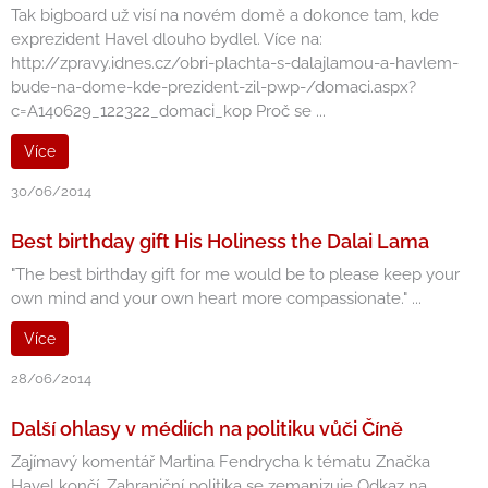
Tak bigboard už visí na novém domě a dokonce tam, kde
exprezident Havel dlouho bydlel. Více na:
http://zpravy.idnes.cz/obri-plachta-s-dalajlamou-a-havlem-
bude-na-dome-kde-prezident-zil-pwp-/domaci.aspx?
c=A140629_122322_domaci_kop Proč se ...
Více
30/06/2014
Best birthday gift His Holiness the Dalai Lama
"The best birthday gift for me would be to please keep your
own mind and your own heart more compassionate." ...
Více
28/06/2014
Další ohlasy v médiích na politiku vůči Číně
Zajímavý komentář Martina Fendrycha k tématu Značka
Havel končí. Zahraniční politika se zemanizuje Odkaz na