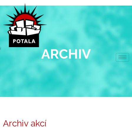
Přeskočit
na
obsah
ARCHIV
Archiv akcí