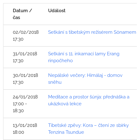
Datum /
Událost
čas
02/02/2018
Setkání s tibetským režisérem Sönamem
17:30
31/01/2018
Setkání s 11. inkarnací lamy Erang
17:30
rinpočheho
30/01/2018
Nepálské večery: Himálaj - domov
17:30
sněhu
24/01/2018
Meditace a prostor šúnja: přednáška a
17:00 -
ukázková lekce
18:30
13/01/2018
Tibetské zpěvy: Kora – čtení ze sbírky
18:00
Tenzina Tsundue