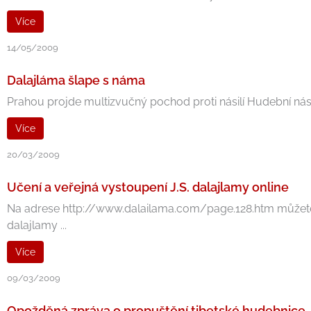
Více
14/05/2009
Dalajláma šlape s náma
Prahou projde multizvučný pochod proti násilí Hudební nástr
Více
20/03/2009
Učení a veřejná vystoupení J.S. dalajlamy online
Na adrese http://www.dalailama.com/page.128.htm můžete s
dalajlamy ...
Více
09/03/2009
Opožděná zpráva o propuštění tibetské hudebnice