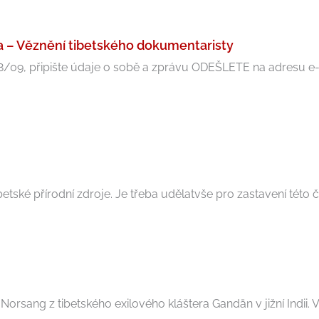
a – Věznění tibetského dokumentaristy
28/09, připište údaje o sobě a zprávu ODEŠLETE na adresu e
tské přírodní zdroje. Je třeba udělatvše pro zastavení této čin
Norsang z tibetského exilového kláštera Gandän v jižní Indii. V .