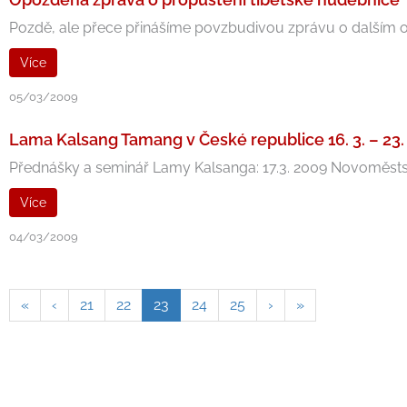
Pozdě, ale přece přinášíme povzbudivou zprávu o dalším osu
Více
05/03/2009
Lama Kalsang Tamang v České republice 16. 3. – 23.
Přednášky a seminář Lamy Kalsanga: 17.3. 2009 Novoměstská 
Více
04/03/2009
«
‹
21
22
23
24
25
›
»