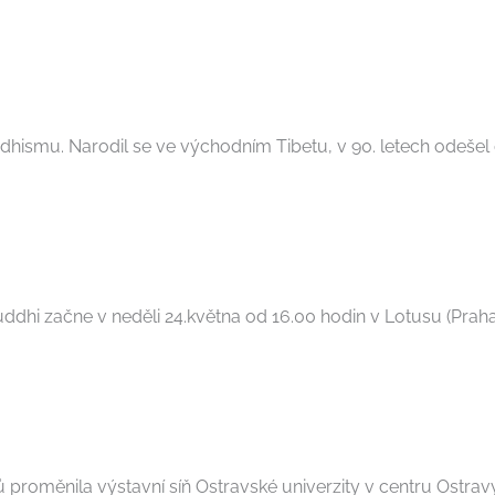
ismu. Narodil se ve východním Tibetu, v 90. letech odešel do
hi začne v neděli 24.května od 16.00 hodin v Lotusu (Praha 1
ů proměnila výstavní síň Ostravské univerzity v centru Ostrav