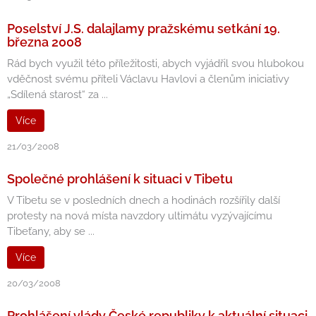
Poselství J.S. dalajlamy pražskému setkání 19.
března 2008
Rád bych využil této příležitosti, abych vyjádřil svou hlubokou
vděčnost svému příteli Václavu Havlovi a členům iniciativy
„Sdílená starost“ za ...
Více
21/03/2008
Společné prohlášení k situaci v Tibetu
V Tibetu se v posledních dnech a hodinách rozšířily další
protesty na nová místa navzdory ultimátu vyzývajícímu
Tibeťany, aby se ...
Více
20/03/2008
Prohlášení vlády České republiky k aktuální situaci