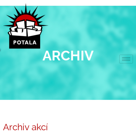
Přeskočit
na
obsah
ARCHIV
Archiv akcí