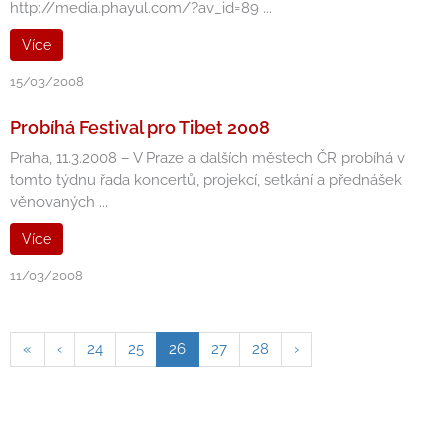
http://media.phayul.com/?av_id=89 ...
Více
15/03/2008
Probíhá Festival pro Tibet 2008
Praha, 11.3.2008 – V Praze a dalších městech ČR probíhá v
tomto týdnu řada koncertů, projekcí, setkání a přednášek
věnovaných ...
Více
11/03/2008
«
‹
24
25
26
27
28
›