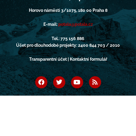
Horovo náměstí 3/1075, 180 00 Praha 8
E-mail:
potala@potala.cz
Tel.: 775 156 886
Účet pro dlouhodobé projekty: 2400 844 703 / 2010
Transparentní účet | Kontaktní formulář
F
T
Y
R
a
w
o
s
c
i
u
s
e
t
t
b
t
u
o
e
b
o
r
e
k