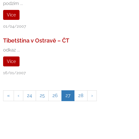
podzim ...
Více
01/04/2007
Tibetština v Ostravě – ČT
odkaz ...
Více
16/01/2007
«
‹
24
25
26
27
28
›