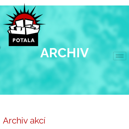
Přeskočit
na
obsah
ARCHIV
Archiv akcí