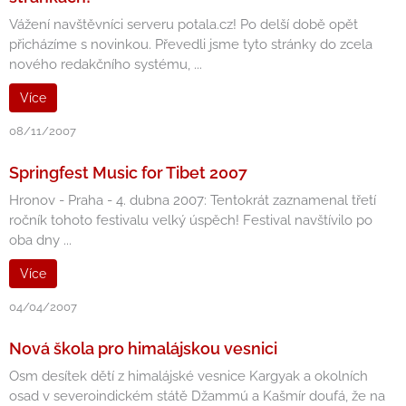
Vážení navštěvníci serveru potala.cz! Po delší době opět
přicházíme s novinkou. Převedli jsme tyto stránky do zcela
nového redakčního systému, ...
Více
08/11/2007
Springfest Music for Tibet 2007
Hronov - Praha - 4. dubna 2007: Tentokrát zaznamenal třetí
ročník tohoto festivalu velký úspěch! Festival navštívilo po
oba dny ...
Více
04/04/2007
Nová škola pro himalájskou vesnici
Osm desítek dětí z himalájské vesnice Kargyak a okolních
osad v severoindickém státě Džammú a Kašmír doufá, že na