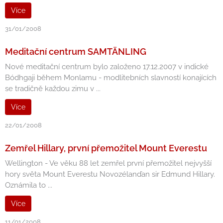
Více
31/01/2008
Meditační centrum SAMTÄNLING
Nové meditační centrum bylo založeno 17.12.2007 v indické
Bódhgaji během Monlamu - modlitebních slavností konajících
se tradičně každou zimu v ...
Více
22/01/2008
Zemřel Hillary, první přemožitel Mount Everestu
Wellington - Ve věku 88 let zemřel první přemožitel nejvyšší
hory světa Mount Everestu Novozélanďan sir Edmund Hillary.
Oznámila to ...
Více
11/01/2008