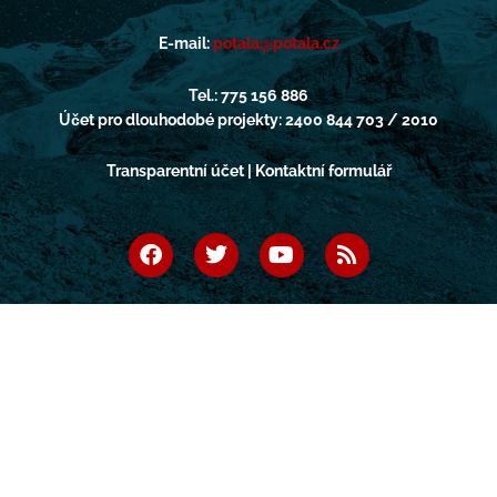
E-mail:
potala@potala.cz
Tel.: 775 156 886
Účet pro dlouhodobé projekty: 2400 844 703 / 2010
Transparentní účet | Kontaktní formulář
F
T
Y
R
a
w
o
s
c
i
u
s
e
t
t
b
t
u
o
e
b
o
r
e
k