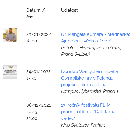
Datum /
Událost
čas
29/01/2022
Dr. Mangala Kumara - přednáška:
18:00
Ajurvéda - věda o životě
Potala – Himálajské centrum,
Praha 8-Libeň
24/01/2022
Döndub Wangčhen: Tibet a
17:30
Olympijské hry v Pekingu -
projekce filmu a debata
Kampus Hybernská, Praha 1
08/12/2021
13. ročník festivalu FLIM -
20:45 -
promítání filmu "Dalajlama -
22:00
vědec"
Kino Světozor, Praha 1