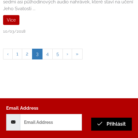
sedmi asi půlhodinových audio nahrávek, které staví na učení
Jeho Svatosti ...
Více
10/03/2018
‹
1
2
3
4
5
›
»
Email Address
Přihlásit