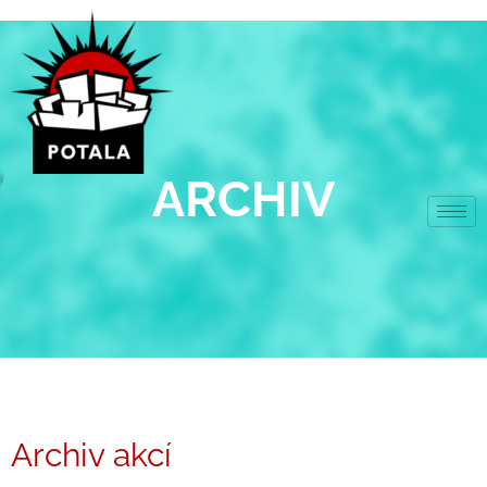
Přeskočit
na
obsah
ARCHIV
Archiv akcí