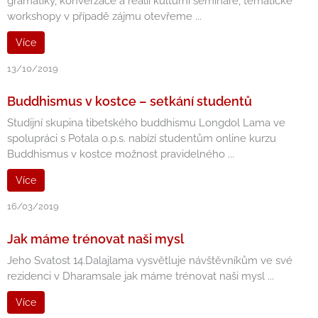
gramatiky, konverzace a reálií kulturní semináře, tématické
workshopy v případě zájmu otevřeme ...
Více
13/10/2019
Buddhismus v kostce – setkání studentů
Studijní skupina tibetského buddhismu Longdol Lama ve
spolupráci s Potala o.p.s. nabízí studentům online kurzu
Buddhismus v kostce možnost pravidelného ...
Více
16/03/2019
Jak máme trénovat naši mysl
Jeho Svatost 14.Dalajlama vysvětluje návštěvníkům ve své
rezidenci v Dharamsale jak máme trénovat naši mysl ...
Více