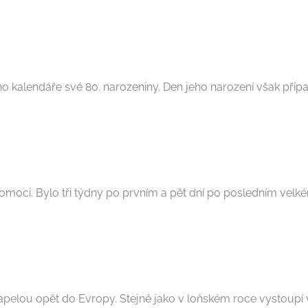
ho kalendáře své 80. narozeniny. Den jeho narození však připad
moci. Bylo tři týdny po prvním a pět dní po posledním velkém
pelou opět do Evropy. Stejně jako v loňském roce vystoupí v 