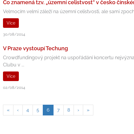
Co znamená tzv. „územní celistvost“ v česko čín
Velmocím velmi záleží na územní celistvosti, ale sami zpochyb
Více
30/08/2014
V Praze vystoupí Techung
Crowdfundingový projekt na uspořádání koncertu nejvýzna
Clubu v ...
Více
02/08/2014
«
‹
4
5
6
7
8
›
»