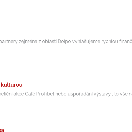
 partnery zejména z oblasti Dolpo vyhlašujeme rychlou fina
 kulturou
efiční akce Café ProTibet nebo uspořádání výstavy , to vše nab
pa