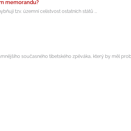
ském memorandu?
ňují tzv. územní celistvost ostatních států ...
mnějšího současného tibetského zpěváka, který by měl probě