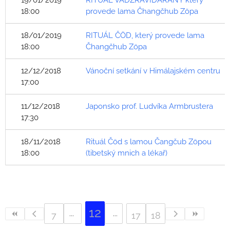
19/01/2019
RITUÁL VADŽRAVIDÁRANY který
18:00
provede lama Čhangčhub Zöpa
18/01/2019
RITUÁL ČÖD, který provede lama
18:00
Čhangčhub Zöpa
12/12/2018
Vánoční setkání v Himálajském centru
17:00
11/12/2018
Japonsko prof. Ludvíka Armbrustera
17:30
18/11/2018
Rituál Čöd s lamou Čangčub Zöpou
18:00
(tibetský mnich a lékař)
12
7
17
18