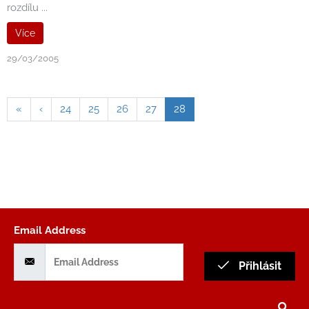
rozdílu ...
Více
29/03/2005
«
‹
24
25
26
27
28
Email Address
Přihlásit