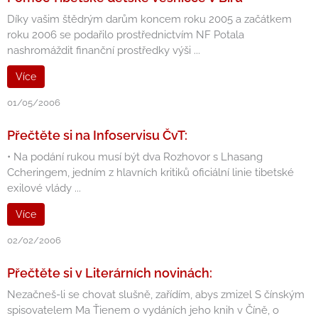
Díky vašim štědrým darům koncem roku 2005 a začátkem
roku 2006 se podařilo prostřednictvím NF Potala
nashromáždit finanční prostředky výši ...
Více
01/05/2006
Přečtěte si na Infoservisu ČvT:
• Na podání rukou musí být dva Rozhovor s Lhasang
Ccheringem, jedním z hlavních kritiků oficiální linie tibetské
exilové vlády ...
Více
02/02/2006
Přečtěte si v Literárních novinách:
Nezačneš-li se chovat slušně, zařídím, abys zmizel S čínským
spisovatelem Ma Ťienem o vydáních jeho knih v Číně, o