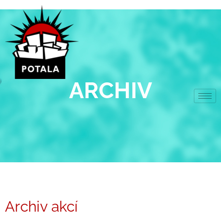
Přeskočit
na
obsah
ARCHIV
Archiv akcí