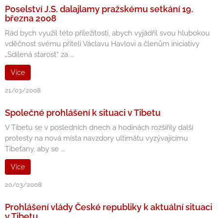
Poselství J.S. dalajlamy pražskému setkání 19.
března 2008
Rád bych využil této příležitosti, abych vyjádřil svou hlubokou
vděčnost svému příteli Václavu Havlovi a členům iniciativy
„Sdílená starost“ za ...
Více
21/03/2008
Společné prohlášení k situaci v Tibetu
V Tibetu se v posledních dnech a hodinách rozšířily další
protesty na nová místa navzdory ultimátu vyzývajícímu
Tibeťany, aby se ...
Více
20/03/2008
Prohlášení vlády České republiky k aktuální situaci
v Tibetu