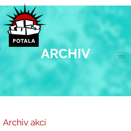
Přeskočit
na
obsah
ARCHIV
Archiv akcí