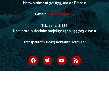
Horovo náměstí 3/1075, 180 00 Praha 8
E-mail:
potala@potala.cz
Tel.: 775 156 886
Účet pro dlouhodobé projekty: 2400 844 703 / 2010
Transparentní účet | Kontaktní formulář
F
T
Y
R
a
w
o
s
c
i
u
s
e
t
t
b
t
u
o
e
b
o
r
e
k