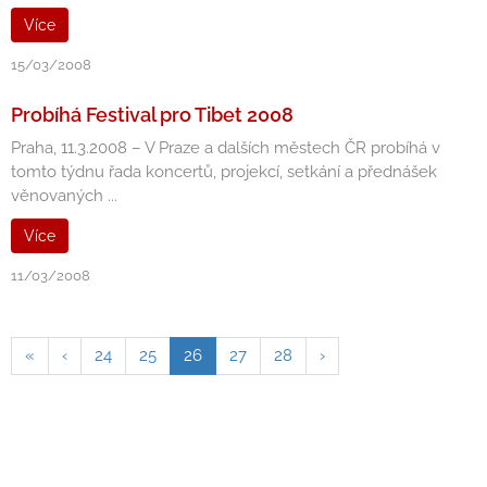
Více
15/03/2008
Probíhá Festival pro Tibet 2008
Praha, 11.3.2008 – V Praze a dalších městech ČR probíhá v
tomto týdnu řada koncertů, projekcí, setkání a přednášek
věnovaných ...
Více
11/03/2008
«
‹
24
25
26
27
28
›